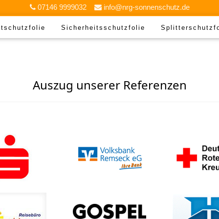
07146 9999032
info@nrg-sonnenschutz.de
tschutzfolie
Sicherheitsschutzfolie
Splitterschutzf
Auszug unserer Referenzen