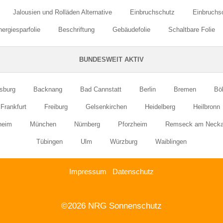
Jalousien und Rolläden Alternative
Einbruchschutz
Einbruchsc
ergiesparfolie
Beschriftung
Gebäudefolie
Schaltbare Folie
BUNDESWEIT AKTIV
sburg
Backnang
Bad Cannstatt
Berlin
Bremen
Bö
Frankfurt
Freiburg
Gelsenkirchen
Heidelberg
Heilbronn
heim
München
Nürnberg
Pforzheim
Remseck am Necka
Tübingen
Ulm
Würzburg
Waiblingen
Impressum
Datenschutz
©2026 NRG Sonnenschutz