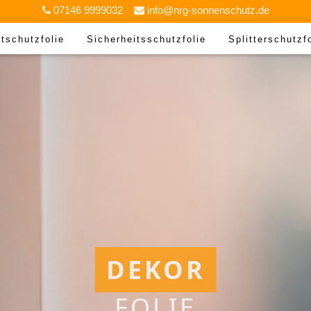
07146 9999032
info@nrg-sonnenschutz.de
tschutzfolie
Sicherheitsschutzfolie
Splitterschutzf
DEKOR
FOLIE